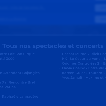
urel - Ville de Sarcelles (9...
OPT
éâtre La Baleine
OPT
Tous nos spectacles et concerts
lotte Fait Son Cirque
•
Bashar Murad
•
Blick Ba
utsi 3000
•
HK - Le Coeur au Vent
•
M
•
Origines Contrôlées 2
•
E
•
Flavia Coelho - Entre Rio
n Attendant Bojangles
•
Kareen Guiock Thuram
•
•
Yves Jamait - Maxime et 
ù J'ai Rencontré Brel
ne Patine
c
•
Raphaële Lannadère