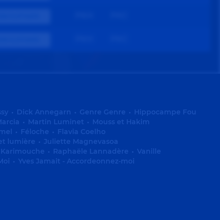
PKH
PKC
ION FLOTTANTE
PKH
PKC
ION FLOTTANTE
ssy
•
Dick Annegarn
•
Genre Genre
•
Hippocampe Fou
arcia
•
Martin Luminet
•
Mouss et Hakim
mel
•
Féloche
•
Flavia Coelho
 et lumière
•
Juliette Magnevasoa
Karimouche
•
Raphaële Lannadère
•
Vanille
Moi
•
Yves Jamait - Accordeonnez-moi