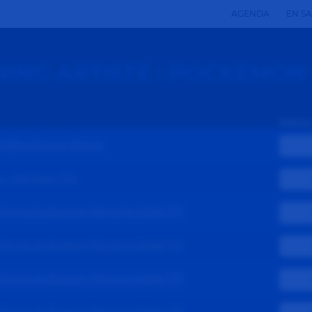
AGENDA
EN S
ING ARTISTE : POCKEMO
#} #} #} #} #} #} #} #} #} #} #} #} #} #} #} #} #}
Statut
héâtre Forum Meyrin
e - Sérignan (34)
Ferme du Buisson Marne la Vallée (77)
Ferme du Buisson Marne la Vallée (77)
Ferme du Buisson Marne la Vallée (77)