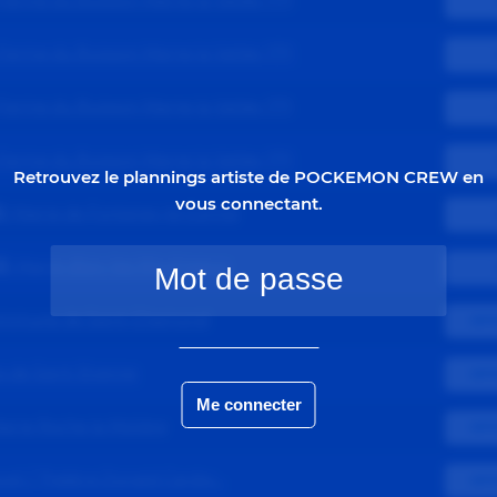
Ferme du Buisson Marne la Vallée (77)
Ferme du Buisson Marne la Vallée (77)
Ferme du Buisson Marne la Vallée (77)
Ferme du Buisson Marne la Vallée (77)
Retrouvez le plannings artiste de POCKEMON CREW en
vous connectant.
5)
Mairie de Fontenay-le-Comte
2)
Mairie dIssy-les-Moulineaux
mmune de Saint-Chamond
OPT
 de Saint Etienne
OPT
airie Roche la Molière
OPT
veil / Théâtre Donald Cardw...
OPT