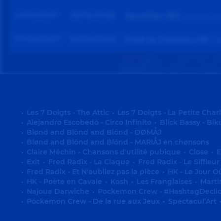
01/09/2027
29/06/2028
Sarcelles (95)
Service cult
07/09/2027
30/06/2028
Onet le Chateau (12)
Th
•
Les 7 Doigts - The Attic
•
Les 7 Doigts - La Petite Char
•
Alejandro Escobedo - Circo Infinito
•
Blick Bassy - Bik
•
Blønd and Blönd and Blónd - DØMÅJ
•
Blønd and Blönd and Blónd - MARIÅJ en chønsons
•
Claire Méchin - Chansons d'utilité pubique
•
Close
•
E
•
Exit
•
Fred Radix - La Claque
•
Fred Radix - Le Siffleur
•
Fred Radix - Et N'oubliez pas la pièce
•
HK - Le Jour O
•
HK - Poète en Cavale
•
Kosh
•
Les Franglaises
•
Marti
•
Najoua Darwiche
•
Pockemon Crew - #HashtagDecli
•
Pockemon Crew - De la rue aux Jeux
•
Spectacul’Art