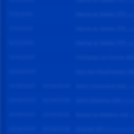
La 
11/12/2026
Marne la Vallée (77)
La 
11/12/2026
Marne la Vallée (77)
La 
12/12/2026
Marne la Vallée (77)
La 
14/05/2027
Fontenay-le-Comte (8
25/05/2027
Issy-les-Moulineaux (9
01/09/2027
30/06/2028
Saint Chamond (42)
Co
01/09/2027
30/06/2028
Saint-Etienne (42)
Opera
01/09/2027
22/06/2028
Roche la Molière (42)
M
01/09/2027
30/06/2028
Draveil (91)
Mairie de Dra