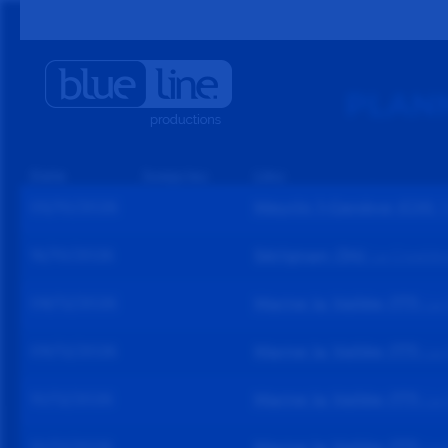
PLANN
Date
Jusqu'au
Lieu
05/10/2026
Meyrin 1-Genève (CH)
T
16/10/2026
Sérignan (34)
La Cigalièr
08/12/2026
Marne la Vallée (77)
La 
09/12/2026
Marne la Vallée (77)
La 
10/12/2026
Marne la Vallée (77)
La 
10/12/2026
Marne la Vallée (77)