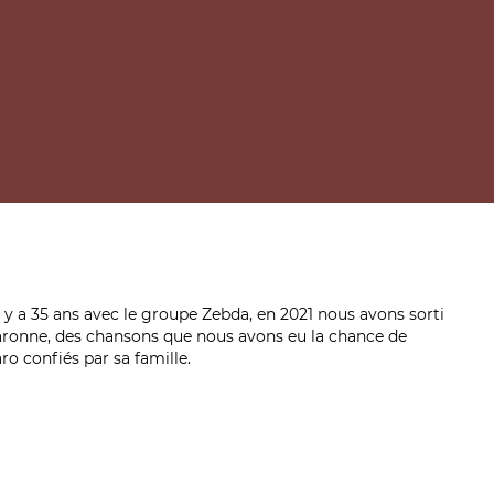
 a 35 ans avec le groupe Zebda, en 2021 nous avons sorti
Garonne, des chansons que nous avons eu la chance de
o confiés par sa famille.
pectacle de
Zebda au Darons de la Garonne
récit de
100% Collègues, Origines Controlées)
au plus près de celles et ceux qui nous soutiennent et