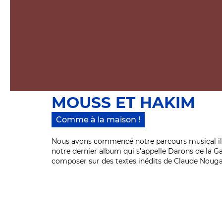
MOUSS ET HAKIM
Comme à la maison !
Nous avons commencé notre parcours musical il y
notre dernier album qui s’appelle Darons de la 
composer sur des textes inédits de Claude Nougar
Depuis quelques temps, nous présentons notre s
notre aventure depuis trois décennies (Motivés, 
Comme à la maison est une version en proximité, 
nous accompagnent depuis toujours.