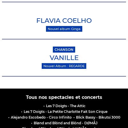
FLAVIA COELHO
Nouvel album Ginga
CHANSON
VANILLE
Nouvel Album : REGARDE
Tous nos spectacles et concerts
•
Les 7 Doigts - The Attic
•
Les 7 Doigts - La Petite Charlotte Fait Son Cirque
•
Alejandro Escobedo - Circo Infinito
•
Blick Bassy - Bikutsi 3000
•
Blønd and Blönd and Blónd - DØMÅJ