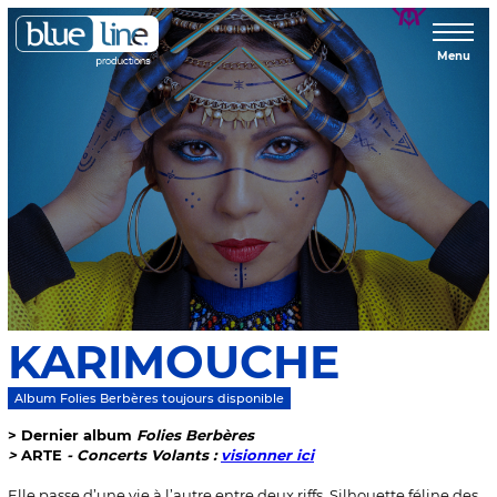
Menu
KARIMOUCHE
Album Folies Berbères toujours disponible
> Dernier album
Folies Berbères
>
ARTE
- Concerts Volants :
visionner ici
Elle passe d’une vie à l’autre entre deux riffs. Silhouette féline des