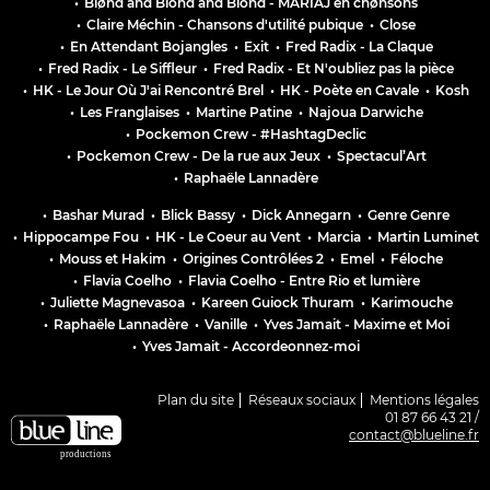
•
Blønd and Blönd and Blónd - MARIÅJ en chønsons
•
Claire Méchin - Chansons d'utilité pubique
•
Close
•
En Attendant Bojangles
•
Exit
•
Fred Radix - La Claque
•
Fred Radix - Le Siffleur
•
Fred Radix - Et N'oubliez pas la pièce
•
HK - Le Jour Où J'ai Rencontré Brel
•
HK - Poète en Cavale
•
Kosh
•
Les Franglaises
•
Martine Patine
•
Najoua Darwiche
•
Pockemon Crew - #HashtagDeclic
•
Pockemon Crew - De la rue aux Jeux
•
Spectacul’Art
•
Raphaële Lannadère
•
Bashar Murad
•
Blick Bassy
•
Dick Annegarn
•
Genre Genre
•
Hippocampe Fou
•
HK - Le Coeur au Vent
•
Marcia
•
Martin Luminet
•
Mouss et Hakim
•
Origines Contrôlées 2
•
Emel
•
Féloche
•
Flavia Coelho
•
Flavia Coelho - Entre Rio et lumière
•
Juliette Magnevasoa
•
Kareen Guiock Thuram
•
Karimouche
•
Raphaële Lannadère
•
Vanille
•
Yves Jamait - Maxime et Moi
•
Yves Jamait - Accordeonnez-moi
Plan du site
Réseaux sociaux
Mentions légales
01 87 66 43 21 /
contact@blueline.fr