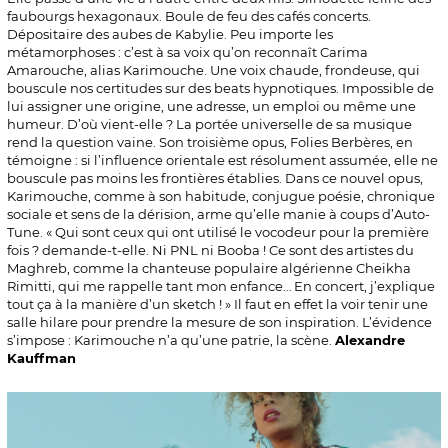
faubourgs hexagonaux. Boule de feu des cafés concerts.
Dépositaire des aubes de Kabylie. Peu importe les
métamorphoses : c’est à sa voix qu’on reconnaît Carima
Amarouche, alias Karimouche. Une voix chaude, frondeuse, qui
bouscule nos certitudes sur des beats hypnotiques. Impossible de
lui assigner une origine, une adresse, un emploi ou même une
humeur. D’où vient-elle ? La portée universelle de sa musique
rend la question vaine. Son troisième opus, Folies Berbères, en
témoigne : si l’influence orientale est résolument assumée, elle ne
bouscule pas moins les frontières établies. Dans ce nouvel opus,
Karimouche, comme à son habitude, conjugue poésie, chronique
sociale et sens de la dérision, arme qu’elle manie à coups d’Auto-
Tune. « Qui sont ceux qui ont utilisé le vocodeur pour la première
fois ? demande-t-elle. Ni PNL ni Booba ! Ce sont des artistes du
Maghreb, comme la chanteuse populaire algérienne Cheikha
Rimitti, qui me rappelle tant mon enfance… En concert, j’explique
tout ça à la manière d’un sketch ! » Il faut en effet la voir tenir une
salle hilare pour prendre la mesure de son inspiration. L’évidence
s’impose : Karimouche n’a qu’une patrie, la scène.
Alexandre
Kauffman