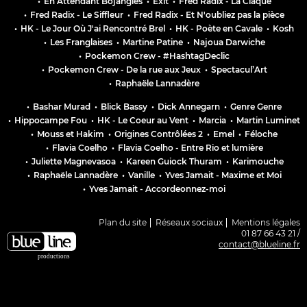
•
En Attendant Bojangles
•
Exit
•
Fred Radix - La Claque
•
Fred Radix - Le Siffleur
•
Fred Radix - Et N'oubliez pas la pièce
•
HK - Le Jour Où J'ai Rencontré Brel
•
HK - Poète en Cavale
•
Kosh
•
Les Franglaises
•
Martine Patine
•
Najoua Darwiche
•
Pockemon Crew - #HashtagDeclic
•
Pockemon Crew - De la rue aux Jeux
•
Spectacul’Art
•
Raphaële Lannadère
•
Bashar Murad
•
Blick Bassy
•
Dick Annegarn
•
Genre Genre
•
Hippocampe Fou
•
HK - Le Coeur au Vent
•
Marcia
•
Martin Luminet
•
Mouss et Hakim
•
Origines Contrôlées 2
•
Emel
•
Féloche
•
Flavia Coelho
•
Flavia Coelho - Entre Rio et lumière
•
Juliette Magnevasoa
•
Kareen Guiock Thuram
•
Karimouche
•
Raphaële Lannadère
•
Vanille
•
Yves Jamait - Maxime et Moi
•
Yves Jamait - Accordeonnez-moi
Plan du site
Réseaux sociaux
Mentions légales
01 87 66 43 21 /
contact@blueline.fr