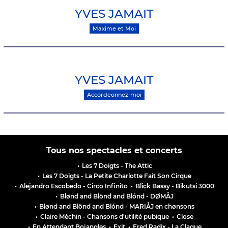
YVES JAMAIT
Maxime et Moi
YVES JAMAIT
Accordeonnez-moi
Tous nos spectacles et concerts
•
Les 7 Doigts - The Attic
•
Les 7 Doigts - La Petite Charlotte Fait Son Cirque
•
Alejandro Escobedo - Circo Infinito
•
Blick Bassy - Bikutsi 3000
•
Blønd and Blönd and Blónd - DØMÅJ
•
Blønd and Blönd and Blónd - MARIÅJ en chønsons
•
Claire Méchin - Chansons d'utilité pubique
•
Close
•
En Attendant Bojangles
•
Exit
•
Fred Radix - La Claque