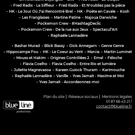
•
Fred Radix - Le Siffleur
•
Fred Radix - Et N'oubliez pas la pièce
•
HK - Le Jour Où J'ai Rencontré Brel
•
HK - Poète en Cavale
•
Kosh
•
Les Franglaises
•
Martine Patine
•
Najoua Darwiche
•
Pockemon Crew - #HashtagDeclic
•
Pockemon Crew - De la rue aux Jeux
•
Spectacul’Art
•
Raphaële Lannadère
•
Bashar Murad
•
Blick Bassy
•
Dick Annegarn
•
Genre Genre
•
Hippocampe Fou
•
HK - Le Coeur au Vent
•
Marcia
•
Martin Luminet
•
Mouss et Hakim
•
Origines Contrôlées 2
•
Emel
•
Féloche
•
Flavia Coelho
•
Flavia Coelho - Entre Rio et lumière
•
Juliette Magnevasoa
•
Kareen Guiock Thuram
•
Karimouche
•
Raphaële Lannadère
•
Vanille
•
Yves Jamait - Maxime et Moi
•
Yves Jamait - Accordeonnez-moi
Plan du site
Réseaux sociaux
Mentions légales
01 87 66 43 21 /
contact@blueline.fr