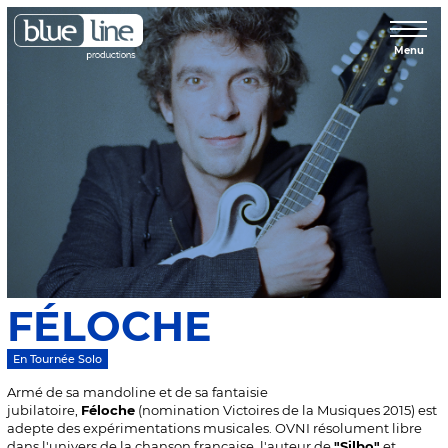
Menu
FÉLOCHE
En Tournée Solo
Armé de sa mandoline et de sa fantaisie
jubilatoire,
Féloche
(nomination Victoires de la Musiques 2015) est
adepte des expérimentations musicales. OVNI résolument libre
dans l'univers de la chanson française, l'auteur de
"Silbo"
et