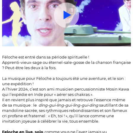
Féloche est entré dans sa période spirituelle !
Apprenti-vieux-sage ou éternel-sale-gosse de la chanson française
? Peut-être les deux à la fois.
La musique pour Féloche a toujours été une aventure, et le son :
une expédition !
A l’hiver 2024, c’est son ami musicien percussionniste Mosin Kawa
qui l’expédie en Inde pour « aérer ses chakras ».
Il en revient plus inspiré que jamais et retrouve l’essence même
de sa musique : le
ding-gui-ling-gui-ling-gui-ding
sautillant de sa
mandoline sacrée, ses rythmiques rebondissantes et son fameux
cri profane et fraternel : « Eh, toi ! », qu’il lance comme une
invitation joyeuse à célébrer la vie, tous ensemble.
Feloche en live, solo
comme vous ne l’avez jamais vu.