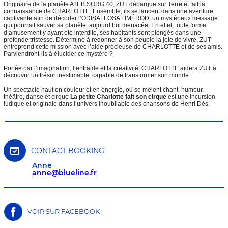
Originaire de la planète ATEB SORG 40, ZUT débarque sur Terre et fait la
connaissance de CHARLOTTE. Ensemble, ils se lancent dans une aventure
captivante afin de décoder l’ODISALLOSA FIMÉROD, un mystérieux message
qui pourrait sauver sa planète, aujourd’hui menacée. En effet, toute forme
d’amusement y ayant été interdite, ses habitants sont plongés dans une
profonde tristesse. Déterminé à redonner à son peuple la joie de vivre, ZUT
entreprend cette mission avec l’aide précieuse de CHARLOTTE et de ses amis.
Parviendront-ils à élucider ce mystère ?
Portée par l’imagination, l’entraide et la créativité, CHARLOTTE aidera ZUT à
découvrir un trésor inestimable, capable de transformer son monde.
Un spectacle haut en couleur et en énergie, où se mêlent chant, humour,
théâtre, danse et cirque
La petite Charlotte fait son cirque
est une incursion
ludique et originale dans l’univers inoubliable des chansons de Henri Dès.
CONTACT BOOKING
Anne
anne@blueline.fr
VOIR SUR FACEBOOK