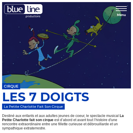
Menu
CIRQUE
LES 7 DOIGTS
La Petite Charlotte Fait Son Cirque
Destiné aux enfants et aux adultes jeunes de coeur, le spectacle musical
La
Petite Charlotte fait son cirque
est d’abord et avant tout l’histoire d'une
rencontre extraordinaire entre une fillette curieuse et débrouillarde et un
sympathique extraterrestre.