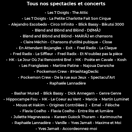
Tous nos spectacles et concerts
•
Les 7 Doigts - The Attic
•
Les 7 Doigts - La Petite Charlotte Fait Son Cirque
•
Alejandro Escobedo - Circo Infinito
•
Blick Bassy - Bikutsi 3000
•
Blønd and Blönd and Blónd - DØMÅJ
•
Blønd and Blönd and Blónd - MARIÅJ en chønsons
•
Claire Méchin - Chansons d'utilité pubique
•
Close
•
En Attendant Bojangles
•
Exit
•
Fred Radix - La Claque
•
Fred Radix - Le Siffleur
•
Fred Radix - Et N'oubliez pas la pièce
•
HK - Le Jour Où J'ai Rencontré Brel
•
HK - Poète en Cavale
•
Kosh
•
Les Franglaises
•
Martine Patine
•
Najoua Darwiche
•
Pockemon Crew - #HashtagDeclic
•
Pockemon Crew - De la rue aux Jeux
•
Spectacul’Art
•
Raphaële Lannadère
•
Bashar Murad
•
Blick Bassy
•
Dick Annegarn
•
Genre Genre
•
Hippocampe Fou
•
HK - Le Coeur au Vent
•
Marcia
•
Martin Luminet
•
Mouss et Hakim
•
Origines Contrôlées 2
•
Emel
•
Féloche
•
Flavia Coelho
•
Flavia Coelho - Entre Rio et lumière
•
Juliette Magnevasoa
•
Kareen Guiock Thuram
•
Karimouche
•
Raphaële Lannadère
•
Vanille
•
Yves Jamait - Maxime et Moi
•
Yves Jamait - Accordeonnez-moi