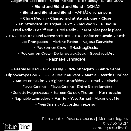
•
Alejandro Escobedo - Circo Infinito
•
Blick Bassy - Bikutsi 3000
•
Blønd and Blönd and Blónd - DØMÅJ
•
Blønd and Blönd and Blónd - MARIÅJ en chønsons
•
Claire Méchin - Chansons d'utilité pubique
•
Close
•
En Attendant Bojangles
•
Exit
•
Fred Radix - La Claque
•
Fred Radix - Le Siffleur
•
Fred Radix - Et N'oubliez pas la pièce
•
HK - Le Jour Où J'ai Rencontré Brel
•
HK - Poète en Cavale
•
Kosh
•
Les Franglaises
•
Martine Patine
•
Najoua Darwiche
•
Pockemon Crew - #HashtagDeclic
•
Pockemon Crew - De la rue aux Jeux
•
Spectacul’Art
•
Raphaële Lannadère
•
Bashar Murad
•
Blick Bassy
•
Dick Annegarn
•
Genre Genre
•
Hippocampe Fou
•
HK - Le Coeur au Vent
•
Marcia
•
Martin Luminet
•
Mouss et Hakim
•
Origines Contrôlées 2
•
Emel
•
Féloche
•
Flavia Coelho
•
Flavia Coelho - Entre Rio et lumière
•
Juliette Magnevasoa
•
Kareen Guiock Thuram
•
Karimouche
•
Raphaële Lannadère
•
Vanille
•
Yves Jamait - Maxime et Moi
•
Yves Jamait - Accordeonnez-moi
Plan du site
Réseaux sociaux
Mentions légales
01 87 66 43 21 /
contact@blueline.fr