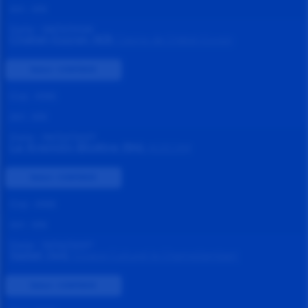
Art :
KN
Date :
08/12/2026
Châtel-Guyon (63)
Casino de Châtel-Guyon
Statut :
CONFIRMÉ
Grp :
KNS
Art :
KN
Date :
06/02/2027
Le Kremlin-Bicêtre (94)
AGECAM
Statut :
CONFIRMÉ
Grp :
KNS
Art :
KN
Date :
13/02/2027
Vallet (44)
Espace Culturel le Champilambart
Statut :
CONFIRMÉ