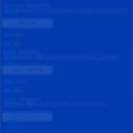
Jusqu'au :
16/08/2026
Gosier (GP)
Créole Jazz festival- Le Gosier -GUADELOUPE
Statut :
0000
Grp :
KN1
Art :
KN
Date :
10/10/2026
La Rochelle (17)
La Rochelle Jazz Festival - La Sirène
Statut :
CONFIRMÉ
Grp :
KNS
Art :
KN
Date :
04/12/2026
Sannois (95)
Service culturel - Ville de Sannois
Statut :
OPTION
Grp :
KNS