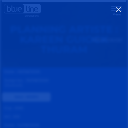
Menu
PLANNING ARTISTE :
KAREEN GUIOCK
Déconnecter
THURAM
#} #} #} #} #} #} #} #} #} #} #} #} #} #} #} #}
Date :
05/08/2026
Jusqu'au :
30/08/2026
Vacances
Statut :
INDISPO
Grp :
KNS
Art :
KN
Date :
14/08/2026