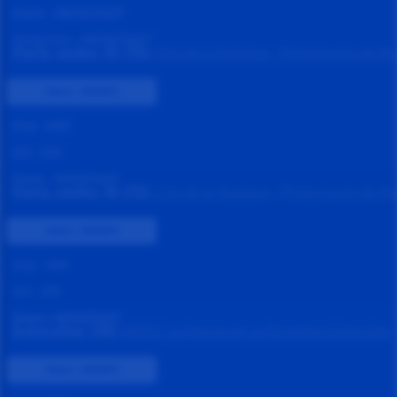
Date :
08/05/2027
Jusqu'au :
09/05/2027
Paris cedex 19 (75)
Cité de la Musique - Philarmonie de Par
Statut :
INDISPO
Grp :
KN1
Art :
KN
Date :
10/05/2027
Paris cedex 19 (75)
Cité de la Musique - Philarmonie de Par
Statut :
INDISPO
Grp :
KN1
Art :
KN
Date :
18/05/2027
Echirolles (38)
RéPAC La Rampe et La Ponatière Echirolles
Statut :
INDISPO