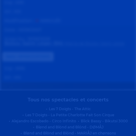
Grp :
KN1
Art :
KN
Modification :
ANNULÉE
Date :
01/09/2027
Jusqu'au :
31/05/2028
Boissy Saint Léger (94)
Mairie de Boissy Saint Léger
Statut :
OPTION FLOTTANTE
Grp :
KNS
Art :
KN
Tous nos spectacles et concerts
•
Les 7 Doigts - The Attic
•
Les 7 Doigts - La Petite Charlotte Fait Son Cirque
•
Alejandro Escobedo - Circo Infinito
•
Blick Bassy - Bikutsi 3000
•
Blønd and Blönd and Blónd - DØMÅJ
•
Blønd and Blönd and Blónd - MARIÅJ en chønsons