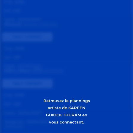
Grp :
KNS
Art :
KN
Date :
25/02/2027
Ajaccio
Espace Diamant
Statut :
CONFIRMÉ
Grp :
KNS
Art :
KN
Date :
27/03/2027
Mitry-Mory (77)
l'Atalante
Statut :
CONFIRMÉ
Grp :
KNS
Retrouvez le plannings
Art :
KN
artiste de KAREEN
Date :
22/04/2027
GUIOCK THURAM en
Jusqu'au :
30/04/2027
vous connectant.
XXXX2251