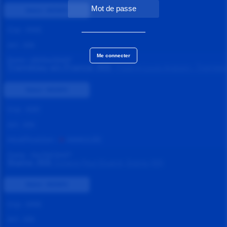
Statut :
INDISPO
Grp :
KNS
Art :
KN
Date :
29/04/2027
Tremblay-en-France (93)
Théâtre Louis Aragon - Trembla
Statut :
INDISPO
Grp :
KN1
Art :
KN
Modification :
ANNULÉE
Date :
04/05/2027
Stains (93)
Espace Paul Eluard- Stains (93)
Statut :
INDISPO
Grp :
KNS
Art :
KN