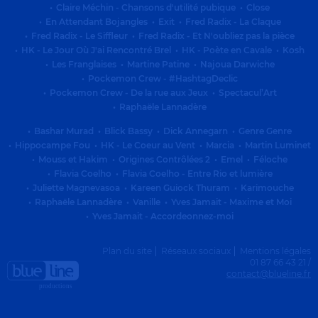
•
Claire Méchin - Chansons d'utilité pubique
•
Close
•
En Attendant Bojangles
•
Exit
•
Fred Radix - La Claque
•
Fred Radix - Le Siffleur
•
Fred Radix - Et N'oubliez pas la pièce
•
HK - Le Jour Où J'ai Rencontré Brel
•
HK - Poète en Cavale
•
Kosh
•
Les Franglaises
•
Martine Patine
•
Najoua Darwiche
•
Pockemon Crew - #HashtagDeclic
•
Pockemon Crew - De la rue aux Jeux
•
Spectacul’Art
•
Raphaële Lannadère
•
Bashar Murad
•
Blick Bassy
•
Dick Annegarn
•
Genre Genre
•
Hippocampe Fou
•
HK - Le Coeur au Vent
•
Marcia
•
Martin Luminet
•
Mouss et Hakim
•
Origines Contrôlées 2
•
Emel
•
Féloche
•
Flavia Coelho
•
Flavia Coelho - Entre Rio et lumière
•
Juliette Magnevasoa
•
Kareen Guiock Thuram
•
Karimouche
•
Raphaële Lannadère
•
Vanille
•
Yves Jamait - Maxime et Moi
•
Yves Jamait - Accordeonnez-moi
Plan du site
Réseaux sociaux
Mentions légales
01 87 66 43 21 /
contact@blueline.fr